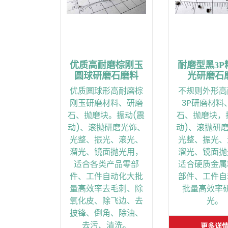
优质高耐磨棕刚玉
耐磨型黑3P
圆球研磨石磨料
光研磨石
优质圆球形高耐磨棕
不规则外形高
刚玉研磨材料、研磨
3P研磨材料
石、抛磨块。振动(震
石、抛磨块，
动)、滚抛研磨光饰、
动)、滚抛研
光整、振光、滚光、
光整、振光、
溜光、镜面抛光用，
溜光、镜面抛
适合各类产品零部
适合硬质金属
件、工件自动化大批
部件、工件自
量高效率去毛刺、除
批量高效率
氧化皮、除飞边、去
光。
披锋、倒角、除油、
去污、清洗。
更多详