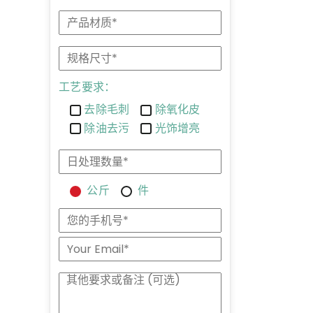
工艺要求：
去除毛刺
除氧化皮
除油去污
光饰增亮
公斤
件