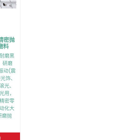
精密抛
磨料
耐磨黑
、研磨
振动(震
磨光饰、
滚光、
光用，
精密零
动化大
研磨抛
情