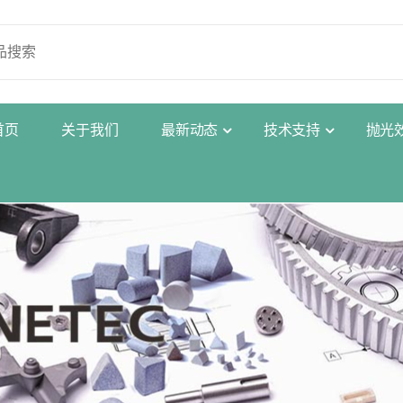
首
页
关
于
我
们
最
新
动
态
技
术
支
持
抛
光