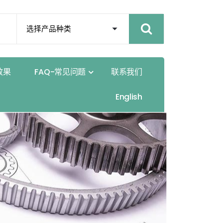
效
果
F
A
Q
-
常
见
问
题
联
系
我
们
E
n
g
l
i
s
h