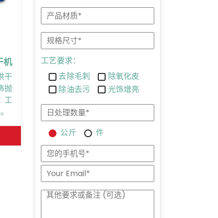
工艺要求：
干机
去除毛刺
除氧化皮
烘干
饰抛
除油去污
光饰增亮
、工
燥。
公斤
件