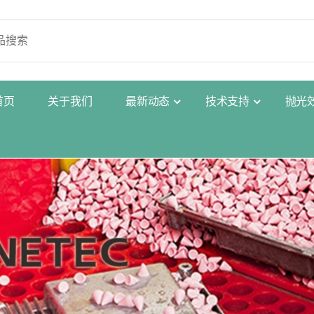
首
页
关
于
我
们
最
新
动
态
技
术
支
持
抛
光