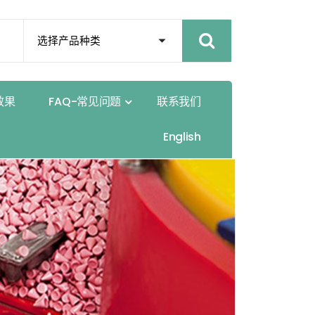
效
果
F
A
Q
-
常
见
问
题
联
系
我
们
E
n
g
l
i
s
h