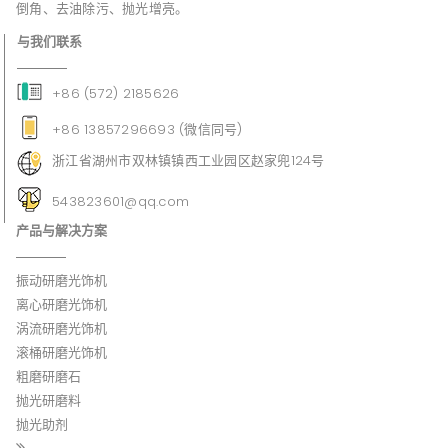
倒角、去油除污、抛光增亮。
与我们联系
+86 (572) 2185626
+86 13857296693 (微信同号)
浙江省湖州市双林镇镇西工业园区赵家兜124号
543823601@qq.com
产品与解决方案
振动研磨光饰机
离心研磨光饰机
涡流研磨光饰机
滚桶研磨光饰机
粗磨研磨石
抛光研磨料
抛光助剂