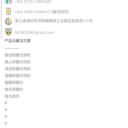
+86 (572) 2185626
+86 13857296693 (微信同号)
浙江省湖州市双林镇镇西工业园区赵家兜124号
543823601@qq.com
产品与解决方案
振动研磨光饰机
离心研磨光饰机
涡流研磨光饰机
滚桶研磨光饰机
粗磨研磨石
抛光研磨料
抛光助剂