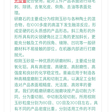
光设备
配合使用，能对工件产品表面进行除毛
刺、除锈、去氧化皮、倒角、去油等表面处
理。
研磨石的主要成分为棕刚玉砂与各种陶土的混
合物，在1000多度的高温下发生融溶反应，形
成坚硬的石头质感的产品形态。斜三角形的外
形所具有的尖锐硬角比正三角的更加斜长，更
能充分触及工件的拐角、缝隙、凹坑等一般研
磨材料不易接触的部位，在机器内部进行打磨
抛光。
棕刚玉砂是一种优质的研磨材料，主要成分是
氧化铝，具有高密度、高硬度、高耐磨性、高
强度和良好的化学稳定性。普遍应用于制造各
种高精度磨削工具和切削工具，以满足工业制
造对产品表面粗糙度、光洁度、高效率的要
求。我们的粗磨研磨石抛磨块按产品切削力不
同，分为重切削、中切削及轻切削，所用棕刚
玉砂粒度分别为80目、120目及300目左右，具
有不同的产品密度比重，分别适用工件的不同