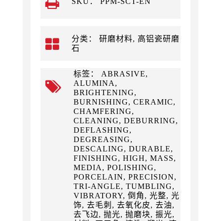
SKU：
PPM-SCT-EN
分类： 研磨材料, 高铝瓷研磨
石
标签： ABRASIVE,
ALUMINA,
BRIGHTENING,
BURNISHING, CERAMIC,
CHAMFERING,
CLEANING, DEBURRING,
DEFLASHING,
DEGREASING,
DESCALING, DURABLE,
FINISHING, HIGH, MASS,
MEDIA, POLISHING,
PORCELAIN, PRECISION,
TRI-ANGLE, TUMBLING,
VIBRATORY, 倒角, 光整, 光
饰, 去毛刺, 去氧化皮, 去油,
去飞边, 抛光, 抛磨块, 振光,