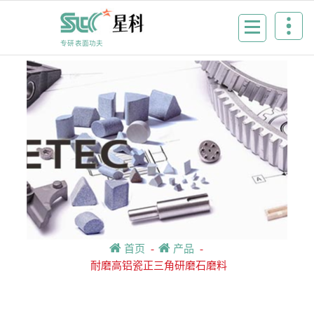
Skip
to
content
专研表面功夫
首页
-
产品
-
耐磨高铝瓷正三角研磨石磨料