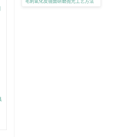
毛刺氧化皮镜面研磨抛光工艺方法
制
具