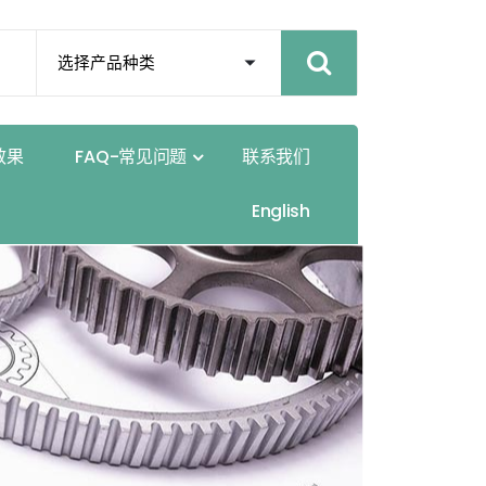
效
果
F
A
Q
-
常
见
问
题
联
系
我
们
E
n
g
l
i
s
h