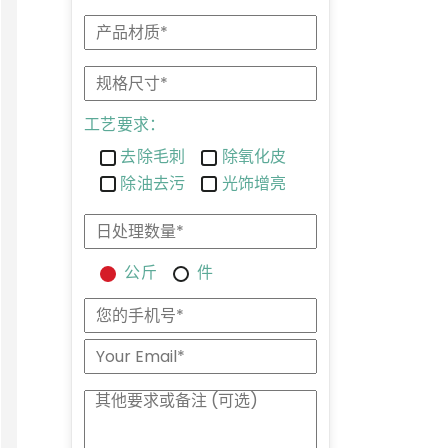
工艺要求：
去除毛刺
除氧化皮
除油去污
光饰增亮
公斤
件