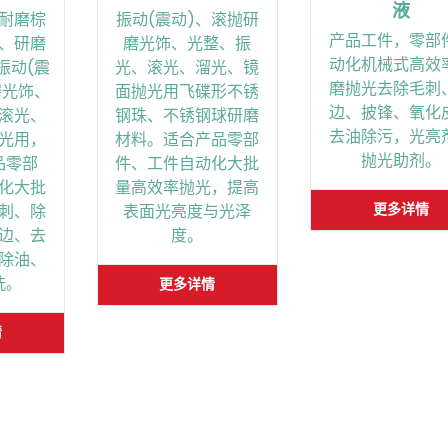
液
耐磨棕
振动(震动)、滚抛研
产品工件，零部
、研磨
磨光饰、光整、振
动化机械式高效
振动(震
光、滚光、溜光、镜
磨抛光去除毛刺
磨光饰、
面抛光用飞碟形不锈
边、披锋、氧化
滚光、
钢珠、不锈钢球研磨
去油除污，光亮
光用，
材料。适合产品零部
抛光助剂。
品零部
件、工件自动化大批
化大批
量高效率抛光，提高
更多详情
刺、除
表面光亮度与光泽
边、去
度。
除油、
洗。
更多详情
情