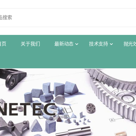
首
页
关
于
我
们
最
新
动
态
技
术
支
持
抛
光