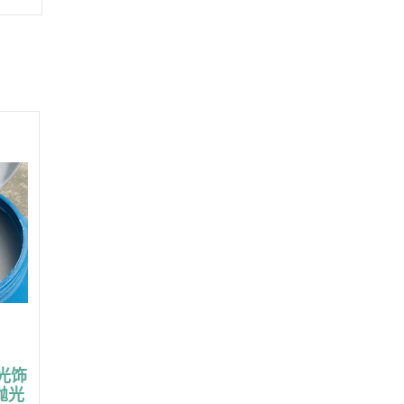
光饰
抛光