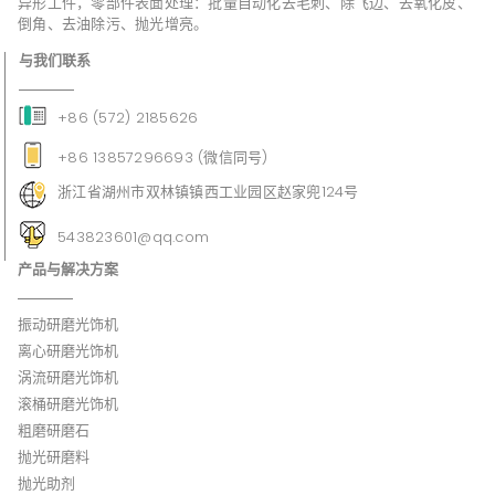
异形工件，零部件表面处理：批量自动化去毛刺、除飞边、去氧化皮、
倒角、去油除污、抛光增亮。
与我们联系
+86 (572) 2185626
+86 13857296693 (微信同号)
浙江省湖州市双林镇镇西工业园区赵家兜124号
543823601@qq.com
产品与解决方案
振动研磨光饰机
离心研磨光饰机
涡流研磨光饰机
滚桶研磨光饰机
粗磨研磨石
抛光研磨料
抛光助剂